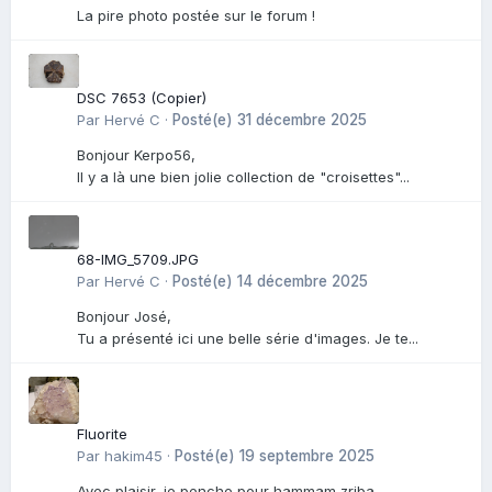
La pire photo postée sur le forum !
DSC 7653 (Copier)
Par
Hervé C
·
Posté(e)
31 décembre 2025
Bonjour Kerpo56,
Il y a là une bien jolie collection de "croisettes"...
68-IMG_5709.JPG
Par
Hervé C
·
Posté(e)
14 décembre 2025
Bonjour José,
Tu a présenté ici une belle série d'images. Je te...
Fluorite
Par
hakim45
·
Posté(e)
19 septembre 2025
Avec plaisir, je penche pour hammam zriba.