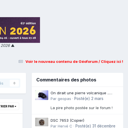
n 2026
▲
Voir le nouveau contenu de Géoforum / Cliquez ici !
Commentaires des photos
és
0
On dirait une pierre volcanique ..
Langogne- Rive de l\'Alli
Par
geopas
·
Posté(e)
2 mars
TRIER PAR
La pire photo postée sur le forum !
DSC 7653 (Copier)
Par
Hervé C
·
Posté(e)
31 décembre