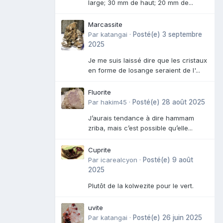
large; 30 mm de haut; 20 mm de...
Marcassite
Par
katangai
·
Posté(e)
3 septembre
2025
Je me suis laissé dire que les cristaux
en forme de losange seraient de l'...
Fluorite
Par
hakim45
·
Posté(e)
28 août 2025
J’aurais tendance à dire hammam
zriba, mais c’est possible qu’elle...
Cuprite
Par
icarealcyon
·
Posté(e)
9 août
2025
Plutôt de la kolwezite pour le vert.
uvite
Par
katangai
·
Posté(e)
26 juin 2025