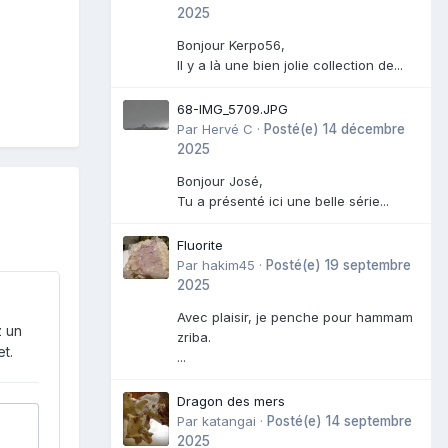
2025
Bonjour Kerpo56,
Il y a là une bien jolie collection de...
68-IMG_5709.JPG
Par
Hervé C
·
Posté(e)
14 décembre
2025
Bonjour José,
Tu a présenté ici une belle série...
Fluorite
Par
hakim45
·
Posté(e)
19 septembre
2025
Avec plaisir, je penche pour hammam
z un
zriba.
t.
...
Dragon des mers
Par
katangai
·
Posté(e)
14 septembre
2025