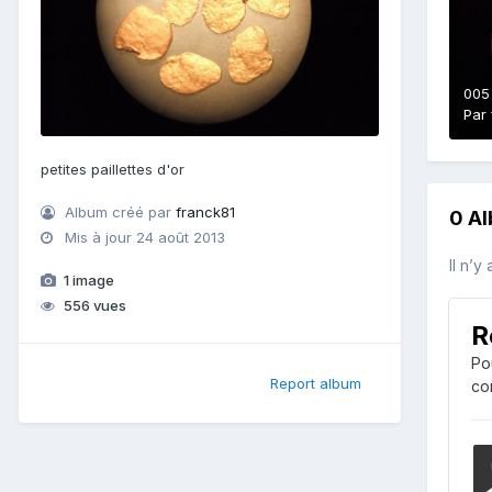
005
Par
petites paillettes d'or
Album créé par
franck81
0 A
Mis à jour
24 août 2013
Il n’y
1 image
556 vues
R
Po
Report album
co