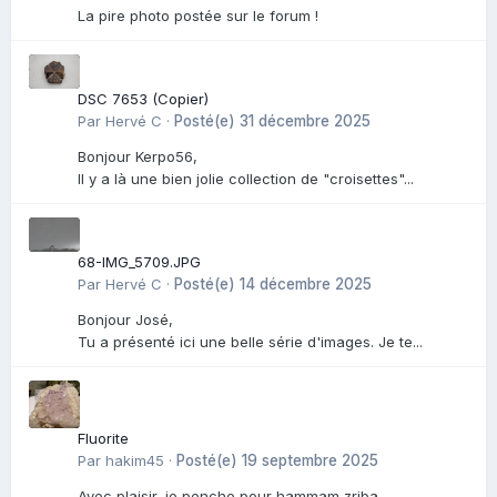
La pire photo postée sur le forum !
DSC 7653 (Copier)
Par
Hervé C
·
Posté(e)
31 décembre 2025
Bonjour Kerpo56,
Il y a là une bien jolie collection de "croisettes"...
68-IMG_5709.JPG
Par
Hervé C
·
Posté(e)
14 décembre 2025
Bonjour José,
Tu a présenté ici une belle série d'images. Je te...
Fluorite
Par
hakim45
·
Posté(e)
19 septembre 2025
Avec plaisir, je penche pour hammam zriba.