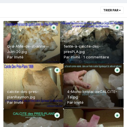
TRIER PAR
Q-a-AMe-de-st-anne--
fente-a-calcite-des-
Juin-20.jpg
presPLA.jpg
Par Invité
Par Invité ·
1 commentaire
calcite-des-pres-
4-Mono-cristal-deCALCITE-
planRaymon.jpg
Ta.jpg
Par Invité
Par Invité