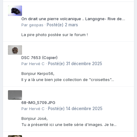
On dirait une pierre volcanique .. Langogne- Rive de
l\'Alli
Par
geopas
·
Posté(e)
2 mars
La pire photo postée sur le forum !
DSC 7653 (Copier)
Par
Hervé C
·
Posté(e)
31 décembre 2025
Bonjour Kerpo56,
Il y a là une bien jolie collection de "croisettes"...
68-IMG_5709.JPG
Par
Hervé C
·
Posté(e)
14 décembre 2025
Bonjour José,
Tu a présenté ici une belle série d'images. Je te...