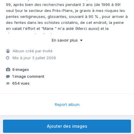
99, après bien des recherches pendant 3 ans (de 1996 à 99!
seul !)sur le secteur des Près-Plans, je gravis à mes risques les
pentes vertigineuses, glissantes, souvant à 90 % , pour arriver à
des fentes dans les schistes cristalins, de cet endroit, la peine
en valait l'éffort et "Marie " m'a aidé (Merci aussi) et la
récompense est au bout:
En savoir plus
des fentes Alpines gigantesque à mème y entrer dedant -
bourrées de gigantesques cristaux de 5 a 35 cm d'arrétes avec
Album créé par Invité
des quartz à Ame et Peignes comme! aussi !j'ai toujour Voulu!,
Mis à jour
3 juillet 2009
Je vous fais partager cette émotion;
9 images
1 image comment
654 vues
Report album
Ajouter des images