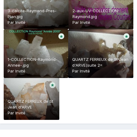
3-calcite-Raymond-Pres-
2-aux-UV-COLLECTION-
Plan.jpg
Raymond.jpg
Par Invité
Par Invité
1-COLLECTION-Raymond-
QUARTZ FERREUX de St Jean
Annee-.jpg
d'ARVE(suite 2=
Par Invité
Par Invité
QUARTZ FERREUX de St
Jean d'ARVE
Par Invité