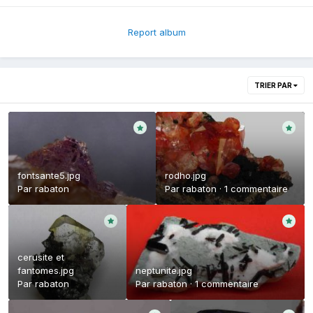
Report album
TRIER PAR
fontsante5.jpg
rodho.jpg
Par
rabaton
Par
rabaton
·
1 commentaire
cerusite et
fantomes.jpg
neptunite.jpg
Par
rabaton
Par
rabaton
·
1 commentaire