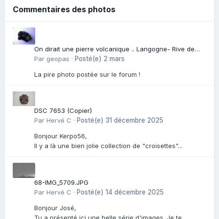
Commentaires des photos
On dirait une pierre volcanique .. Langogne- Rive de
l\'Alli
Par
geopas
·
Posté(e)
2 mars
La pire photo postée sur le forum !
DSC 7653 (Copier)
Par
Hervé C
·
Posté(e)
31 décembre 2025
Bonjour Kerpo56,
Il y a là une bien jolie collection de "croisettes"...
68-IMG_5709.JPG
Par
Hervé C
·
Posté(e)
14 décembre 2025
Bonjour José,
Tu a présenté ici une belle série d'images. Je te...