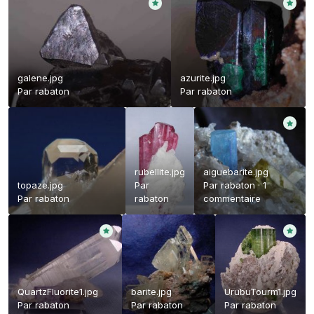
galene.jpg
azurite.jpg
Par
rabaton
Par
rabaton
rubellite.jpg
aiguebarite.jpg
topaze.jpg
Par
Par
rabaton
·
1
Par
rabaton
rabaton
commentaire
QuartzFluorite1.jpg
barite.jpg
UrubuTourm1.jpg
Par
rabaton
Par
rabaton
Par
rabaton