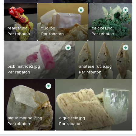
realgar.jpg
fluo.jpg
calcite1.jpg
Par
rabaton
Par
rabaton
Par
rabaton
bixb matrice2.jpg
anatase rutile.jpg
Par
rabaton
Par
rabaton
aigue marine 7.jpg
aigue feld.jpg
Par
rabaton
Par
rabaton