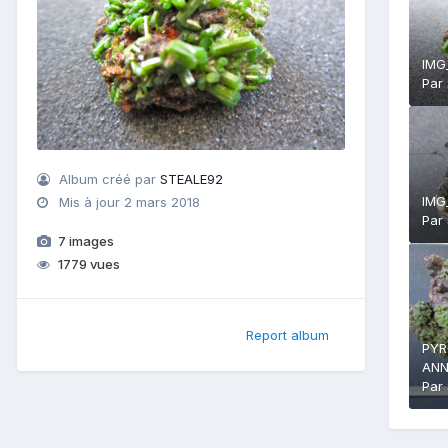
IMG
Par
Album créé par
STEALE92
IMG
Mis à jour
2 mars 2018
Par
7 images
1779 vues
Report album
PYR
ANN
Par