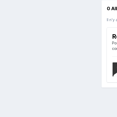
0 A
Il n’y
R
Po
co