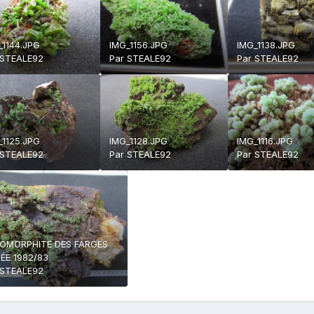
_1144.JPG
IMG_1156.JPG
IMG_1138.JPG
STEALE92
Par
STEALE92
Par
STEALE92
_1125.JPG
IMG_1128.JPG
IMG_1116.JPG
STEALE92
Par
STEALE92
Par
STEALE92
OMORPHITE DES FARGES
ÉE 1982/83
STEALE92