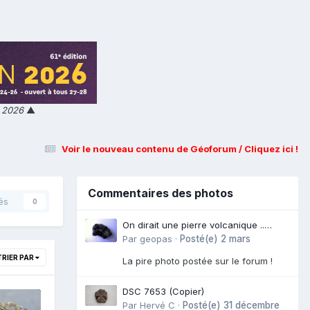
n 2026
▲
Voir le nouveau contenu de Géoforum / Cliquez ici !
Commentaires des photos
és
0
On dirait une pierre volcanique ..
Langogne- Rive de l\'Alli
Par
geopas
·
Posté(e)
2 mars
TRIER PAR
La pire photo postée sur le forum !
DSC 7653 (Copier)
Par
Hervé C
·
Posté(e)
31 décembre