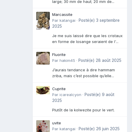
large; 30 mm de haut; 20 mm de...
Marcassite
Par
katangai
·
Posté(e)
3 septembre
2025
Je me suis laissé dire que les cristaux
en forme de losange seraient de l'...
Fluorite
Par
hakim45
·
Posté(e)
28 août 2025
J’aurais tendance à dire hammam
zriba, mais c’est possible qu’elle...
Cuprite
Par
icarealcyon
·
Posté(e)
9 août
2025
Plutôt de la kolwezite pour le vert.
uvite
Par
katangai
·
Posté(e)
26 juin 2025