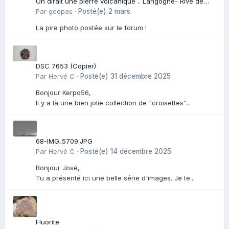
On dirait une pierre volcanique .. Langogne- Rive de
l\'Alli
Par
geopas
·
Posté(e)
2 mars
La pire photo postée sur le forum !
DSC 7653 (Copier)
Par
Hervé C
·
Posté(e)
31 décembre 2025
Bonjour Kerpo56,
Il y a là une bien jolie collection de "croisettes"...
68-IMG_5709.JPG
Par
Hervé C
·
Posté(e)
14 décembre 2025
Bonjour José,
Tu a présenté ici une belle série d'images. Je te...
Fluorite