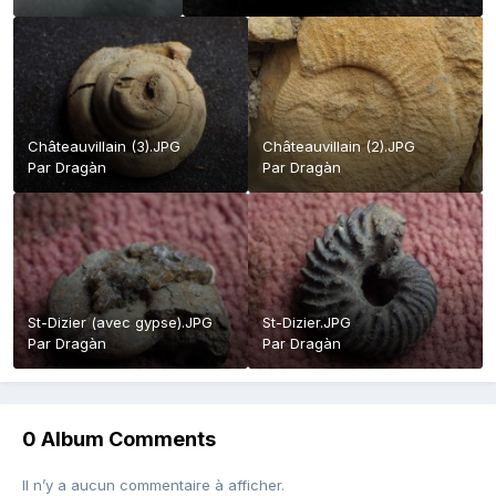
Châteauvillain (3).JPG
Châteauvillain (2).JPG
Par
Dragàn
Par
Dragàn
St-Dizier (avec gypse).JPG
St-Dizier.JPG
Par
Dragàn
Par
Dragàn
0 Album Comments
Il n’y a aucun commentaire à afficher.