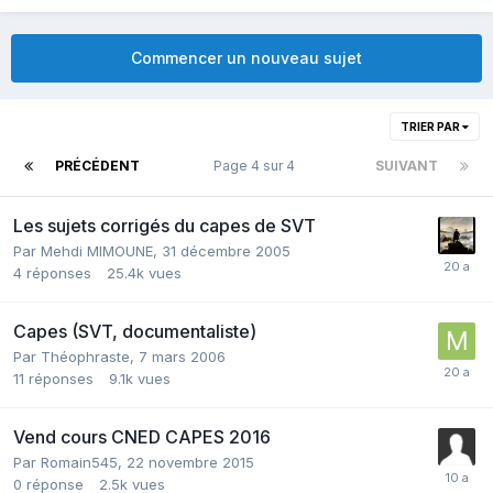
Commencer un nouveau sujet
TRIER PAR
PRÉCÉDENT
Page 4 sur 4
SUIVANT
Les sujets corrigés du capes de SVT
Par
Mehdi MIMOUNE
,
31 décembre 2005
4
réponses
25.4k
vues
Capes (SVT, documentaliste)
Par
Théophraste
,
7 mars 2006
11
réponses
9.1k
vues
Vend cours CNED CAPES 2016
Par
Romain545
,
22 novembre 2015
0
réponse
2.5k
vues