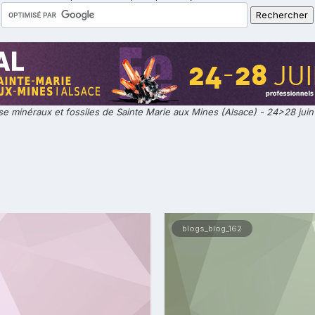
e minéraux et fossiles de Sainte Marie aux Mines (Alsace) - 24>28 jui
blogs_blog_162