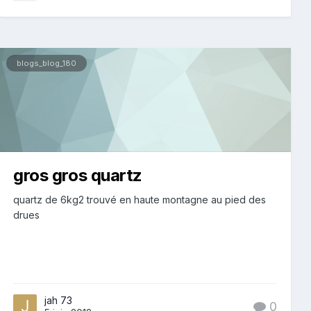
blogs_blog_180
gros gros quartz
quartz de 6kg2 trouvé en haute montagne au pied des
drues
jah 73
0