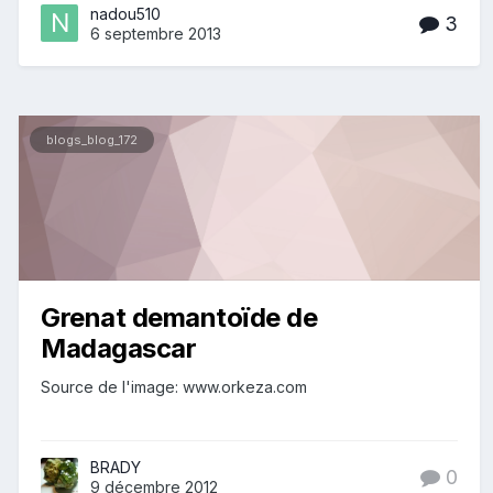
nadou510
3
6 septembre 2013
blogs_blog_172
Grenat demantoïde de
Madagascar
Source de l'image: www.orkeza.com
BRADY
0
9 décembre 2012