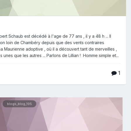
obert Schaub est décédé à l'age de 77 ans , il y a 48 h ... Il
, non loin de Chambéry depuis que des vents contraires
 sa Maurienne adoptive , où il a découvert tant de merveilles ,
es unes que les autres ... Parlons de Lillian ! Homme simple et...
1
blogs_blog_195