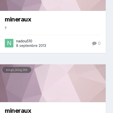
mineraux
?
nadou510
0
8 septembre 2013
blogs_blog_195
mineraux