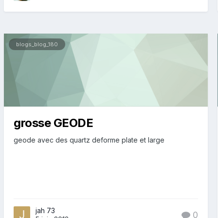
blogs_blog_180
grosse GEODE
geode avec des quartz deforme plate et large
jah 73
0