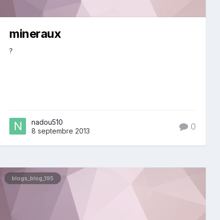
mineraux
?
nadou510
0
8 septembre 2013
blogs_blog_195