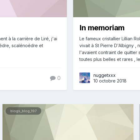
In memoriam
 à la carrière de Liré, j'ai
Le fameux cristallier Lillian R
édre, scalénoédre et
vivait à St Pierre D'Albigny 
l'avaient contraint de quitter
toutes plus belles et rares , l
nuggetxxx
0
10 octobre 2018
blogs_blog_197