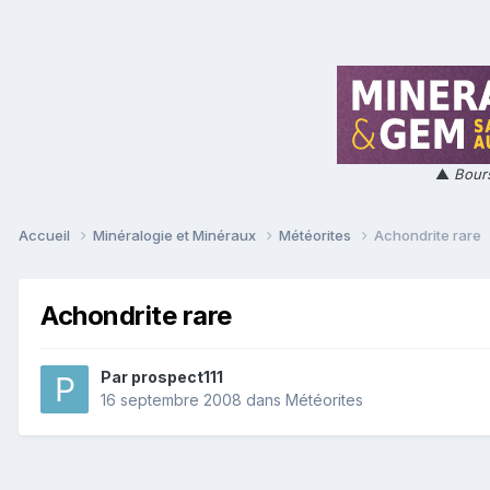
▲
Bours
Accueil
Minéralogie et Minéraux
Météorites
Achondrite rare
Achondrite rare
Par
prospect111
16 septembre 2008
dans
Météorites