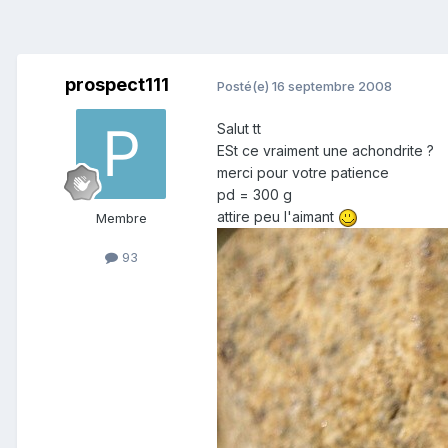
prospect111
Posté(e)
16 septembre 2008
Salut tt
ESt ce vraiment une achondrite ?
merci pour votre patience
pd = 300 g
attire peu l'aimant
Membre
93