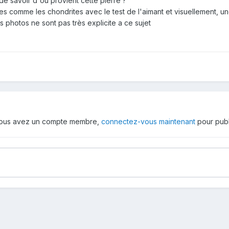
t de savoir d'où provient cette pierre ?
es comme les chondrites avec le test de l'aimant et visuellement, un
les photos ne sont pas très explicite a ce sujet
 vous avez un compte membre,
connectez-vous maintenant
pour publ