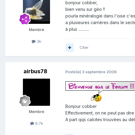
bonjour cobber,
bien venu sur géo !!
pourla minéralogie dans l'oise c'es
a plusieures carrières dans le secte
à plus ............
Membre
3k
Citer
airbus78
Posté(e)
3 septembre 2008
Bonjour cobber
Membre
Effectivement, on ne peut pas dire 
A part qqs calcites trouvées au dé
6.7k