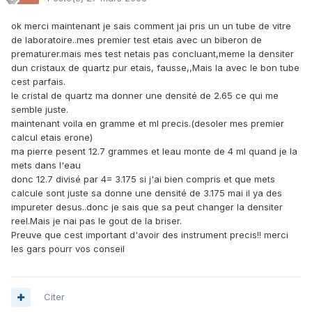
ok merci maintenant je sais comment jai pris un un tube de vitre
de laboratoire..mes premier test etais avec un biberon de
prematurer.mais mes test netais pas concluant,meme la densiter
dun cristaux de quartz pur etais, fausse,,Mais la avec le bon tube
cest parfais.
le cristal de quartz ma donner une densité de 2.65 ce qui me
semble juste.
maintenant voila en gramme et ml precis.(desoler mes premier
calcul etais erone)
ma pierre pesent 12.7 grammes et leau monte de 4 ml quand je la
mets dans l'eau
donc 12.7 divisé par 4= 3.175 si j'ai bien compris et que mets
calcule sont juste sa donne une densité de 3.175 mai il ya des
impureter desus..donc je sais que sa peut changer la densiter
reel.Mais je nai pas le gout de la briser.
Preuve que cest important d'avoir des instrument precis!! merci
les gars pourr vos conseil
Citer