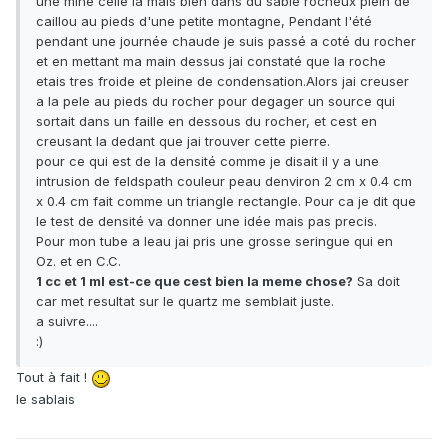
une mine celle la mais bien dans du sable rocheux plein de
caillou au pieds d'une petite montagne, Pendant l'été
pendant une journée chaude je suis passé a coté du rocher
et en mettant ma main dessus jai constaté que la roche
etais tres froide et pleine de condensation.Alors jai creuser
a la pele au pieds du rocher pour degager un source qui
sortait dans un faille en dessous du rocher, et cest en
creusant la dedant que jai trouver cette pierre.
pour ce qui est de la densité comme je disait il y a une
intrusion de feldspath couleur peau denviron 2 cm x 0.4 cm
x 0.4 cm fait comme un triangle rectangle. Pour ca je dit que
le test de densité va donner une idée mais pas precis.
Pour mon tube a leau jai pris une grosse seringue qui en
Oz. et en C.C.
1 cc et 1 ml est-ce que cest bien la meme chose?
Sa doit
car met resultat sur le quartz me semblait juste.
a suivre....
:)
Tout à fait !
le sablais