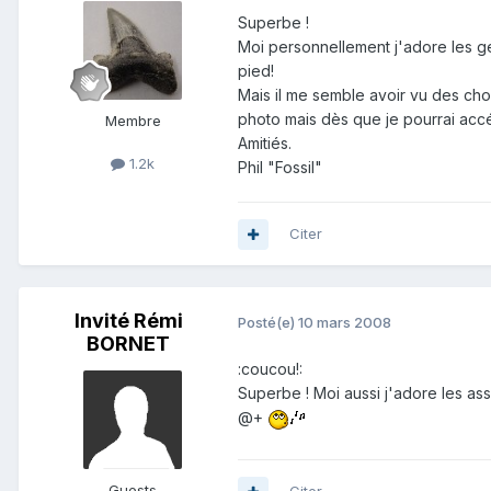
Superbe !
Moi personnellement j'adore les gé
pied!
Mais il me semble avoir vu des ch
photo mais dès que je pourrai accé
Membre
Amitiés.
1.2k
Phil "Fossil"
Citer
Invité Rémi
Posté(e)
10 mars 2008
BORNET
:coucou!:
Superbe ! Moi aussi j'adore les ass
@+
Guests