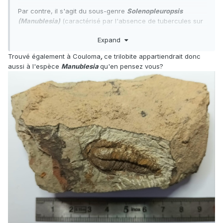
Par contre, il s'agit du sous-genre
Solenopleuropsis
(Manublesia)
(caractérisé par l'absence de tubercules sur
le limbe frontal). Donc, je ne pense pas qu'il s'agisse de
Expand
l'espèce
multigranifera
.
Trouvé également à Couloma
,
ce trilobite appartiendrait donc
aussi à l'espèce
Manublesia
qu'en pensez vous?