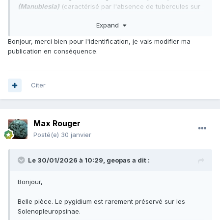
(Manublesia)
(caractérisé par l'absence de tubercules sur
le limbe frontal). Donc, je ne pense pas qu'il s'agisse de
Expand
l'espèce
multigranifera
.
Bonjour, merci bien pour l'identification, je vais modifier ma
publication en conséquence.
Citer
Max Rouger
Posté(e)
30 janvier
Le 30/01/2026 à 10:29,
geopas
a dit :
Bonjour,
Belle pièce. Le pygidium est rarement préservé sur les
Solenopleuropsinae.