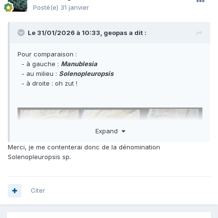
Posté(e)
31 janvier
Le 31/01/2026 à 10:33,
geopas
a dit :
Pour comparaison
:
- à gauche :
Manublesia
- au milieu :
Solenopleuropsis
- à droite : oh zut !
Expand
Merci, je me contenterai donc de la dénomination
Solenopleuropsis sp.
Citer
Franchement, je ne sais pas.