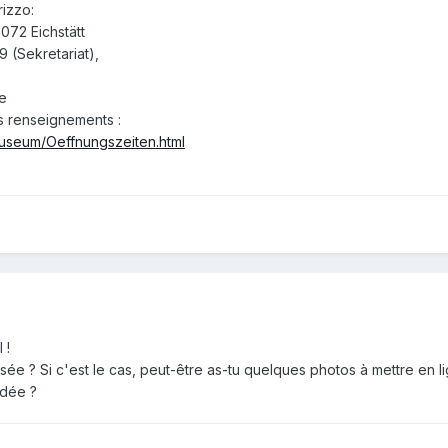
rizzo:
072 Eichstätt
 (Sekretariat),
e
es renseignements :
Museum/Oeffnungszeiten.html
 !
ée ? Si c'est le cas, peut-être as-tu quelques photos à mettre en lign
idée ?