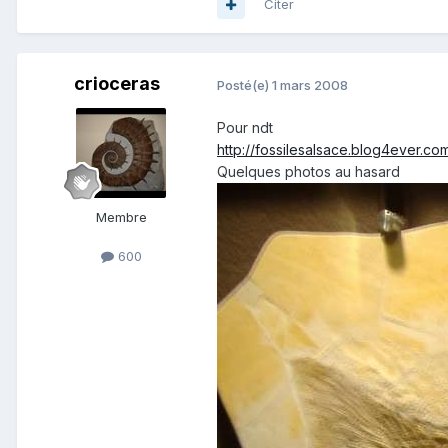
Citer
crioceras
Posté(e)
1 mars 2008
Pour ndt
http://fossilesalsace.blog4ever.co
Quelques photos au hasard
Membre
600