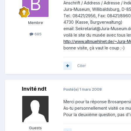
Anschrift / Address / Adresse / Indi
Jura-Museum, Willibaldsburg, D-85
Tel.: 08421/2956, Fax: 08421/89609
4730 (Kasse, Burgverwaltung)
Membre
email: Sekretariat@Jura-Museum.d
685
voilà le site du musée avec tous l
http://www.altmuehlnet.de/~Jura-
bonne visite, çà vaut le coup ;-)
Citer
Invité ndt
Posté(e)
1 mars 2008
Merci pour ta réponse Brosanpersil
As-tu personnellement visité ce mus
Pour la deuxième question, pas d'
Guests