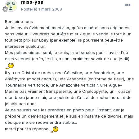
miss-ysa
Posté(e)
1 mars 2008
Bonsoir à tous
Je le savais évidement, montviso, qu'un minéral sans origine est
sans valeur. Il vaudrais peut-être mieux que je vende le tout à un
tout petit prix sur Ebay (par exemple) ils pourraient peut-être
intéresser quelqu'un.
Mes petites pièces sont, je crois, trop banales pour savoir d'où
elles viennes (enfin, je dit ça sans vraiment savoir ce que je dit)
Il y a un Cristal de roche, une Célestine, une Aventurine, une
Améthyste (model cactus), une Aragonite (en forme de fleur), une
Tourmaline vert foncé, une Amazonite vert clair, une Aigue-
Marine pas vraiment transparente, une Chalcopyrite, un Topaze
d'un beau jaune clair, une pointe de Cristal de roche incrusté de
je sais pas quoi ...
Je ne saurais pas les prendres en photo pour l'instant, car je
prépare un déménagement et je suis en instante de divorse, mais
dès que me vie redevriendra stable...
merci pour ta réponse