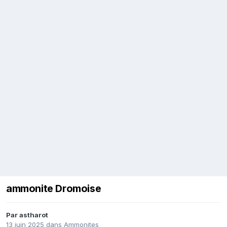
ammonite Dromoise
Par
astharot
13 juin 2025
dans
Ammonites