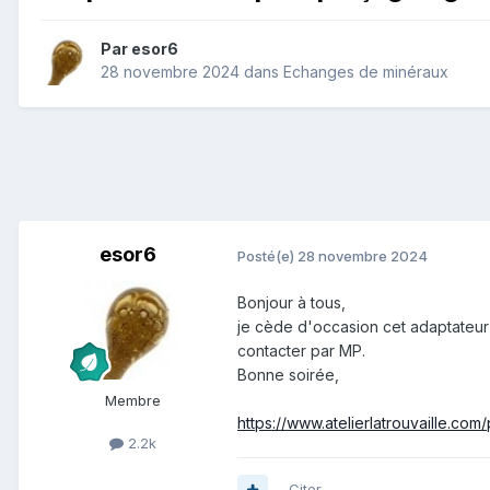
Par
esor6
28 novembre 2024
dans
Echanges de minéraux
esor6
Posté(e)
28 novembre 2024
Bonjour à tous,
je cède d'occasion cet adaptateu
contacter par MP.
Bonne soirée,
Membre
https://www.atelierlatrouvaille.c
2.2k
Citer