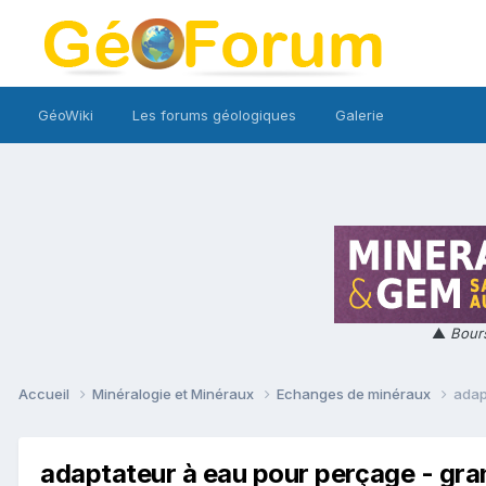
GéoWiki
Les forums géologiques
Galerie
▲
Bours
Accueil
Minéralogie et Minéraux
Echanges de minéraux
adap
adaptateur à eau pour perçage - gr