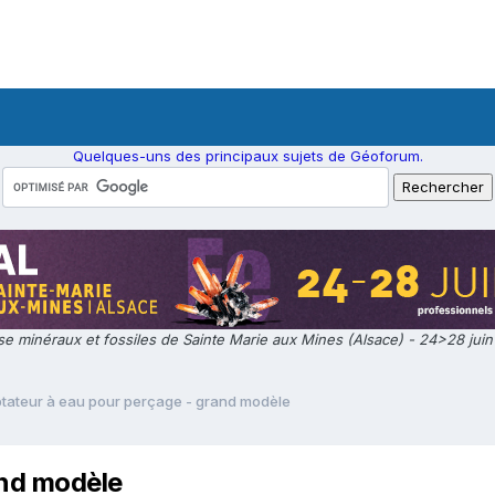
Quelques-uns des principaux sujets de Géoforum.
e minéraux et fossiles de Sainte Marie aux Mines (Alsace) - 24>28 jui
tateur à eau pour perçage - grand modèle
and modèle