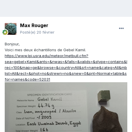
Max Rouger
Posté(e)
20 février
Bonjour,
Voici mes deux échantillons de Gebel Kamil.
https://www.lpi.usra.edu/meteor/metbull.cfm?
sea=gebel+Kamil&ants=&nwas=&falls=&valids=&stype=contains&l
rec=100&map=ge&browse=&country=All&srt=name&categ=All&mb
list=All&rect=&phot=no&strewn=no&snew=0&pnt=Normal+table&s
for=names&code=52031