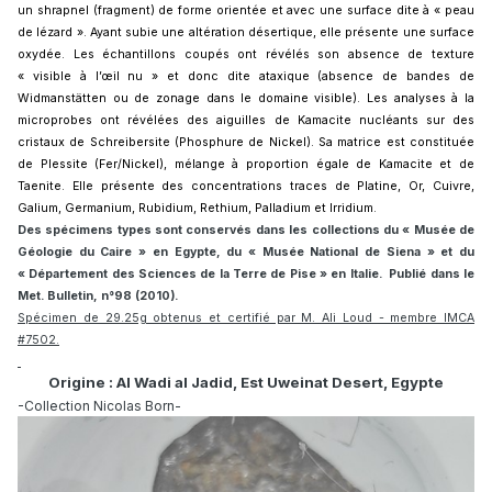
un shrapnel (fragment) de forme orientée et avec une surface dite à « peau
de lézard ». Ayant subie une altération désertique, elle présente une surface
oxydée. Les échantillons coupés ont révélés son absence de texture
« visible à l’œil nu » et donc dite ataxique (absence de bandes de
Widmanstätten ou de zonage dans le domaine visible). Les analyses à la
microprobes ont révélées des aiguilles de Kamacite nucléants sur des
cristaux de Schreibersite (Phosphure de Nickel). Sa matrice est constituée
de Plessite (Fer/Nickel), mélange à proportion égale de Kamacite et de
Taenite. Elle présente des concentrations traces de Platine, Or, Cuivre,
Galium, Germanium, Rubidium, Rethium, Palladium et Irridium.
Des spécimens types sont conservés dans les collections du « Musée de
Géologie du Caire » en Egypte, du « Musée National de Siena » et du
« Département des Sciences de la Terre de Pise » en Italie.
Publié dans le
Met. Bulletin, n°98
(2010).
Spécimen de 29.25g obtenus et certifié par M. Ali Loud - membre IMCA
#7502.
Origine : Al Wadi al Jadid, Est Uweinat Desert, Egypte
-Collection Nicolas Born-