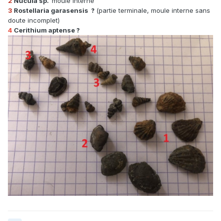
2
Nucula sp.
moule interne
3
Rostellaria garasensis ?
(partie terminale, moule interne sans
doute incomplet)
4
Cerithium aptense
?