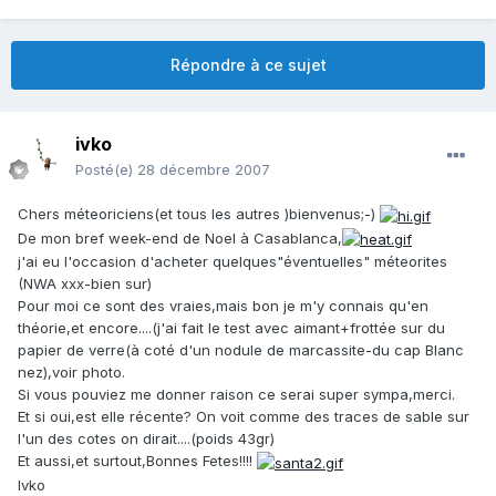
Répondre à ce sujet
ivko
Posté(e)
28 décembre 2007
Chers méteoriciens(et tous les autres )bienvenus;-)
De mon bref week-end de Noel à Casablanca,
j'ai eu l'occasion d'acheter quelques"éventuelles" méteorites
(NWA xxx-bien sur)
Pour moi ce sont des vraies,mais bon je m'y connais qu'en
théorie,et encore....(j'ai fait le test avec aimant+frottée sur du
papier de verre(à coté d'un nodule de marcassite-du cap Blanc
nez),voir photo.
Si vous pouviez me donner raison ce serai super sympa,merci.
Et si oui,est elle récente? On voit comme des traces de sable sur
l'un des cotes on dirait....(poids 43gr)
Et aussi,et surtout,Bonnes Fetes!!!!
Ivko