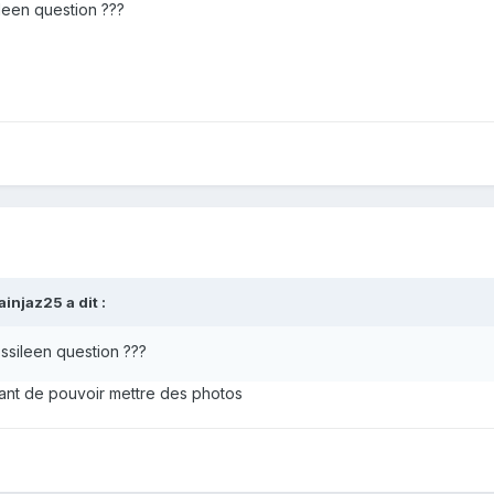
ileen question ???
ainjaz25
a dit :
ossileen question ???
ant de pouvoir mettre des photos