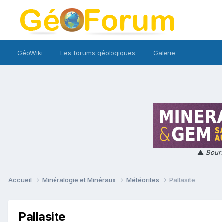
GéoWiki
Les forums géologiques
Galerie
▲
Bours
Accueil
Minéralogie et Minéraux
Météorites
Pallasite
Pallasite