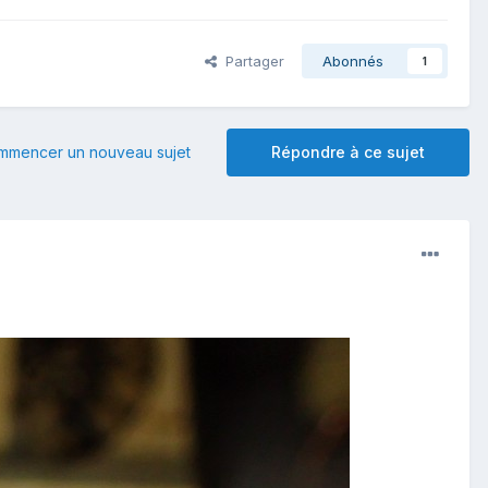
Partager
Abonnés
1
mmencer un nouveau sujet
Répondre à ce sujet