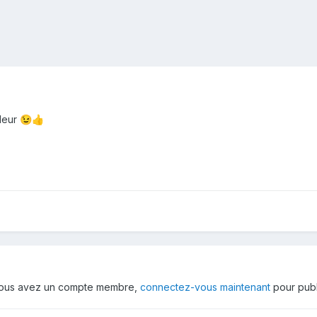
uleur
😉
👍
 vous avez un compte membre,
connectez-vous maintenant
pour publ