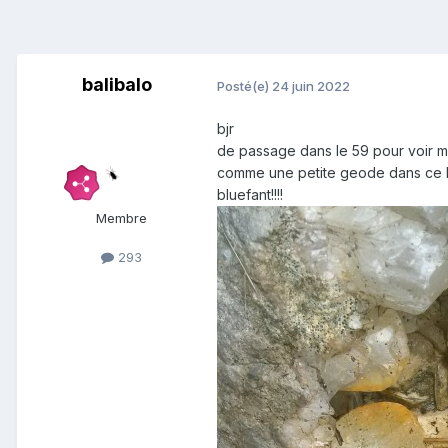
balibalo
Posté(e)
24 juin 2022
bjr
de passage dans le 59 pour voir me
comme une petite geode dans ce blo
bluefant!!!!
Membre
293