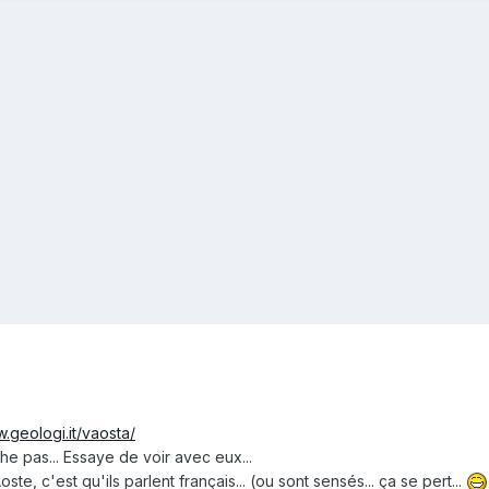
w.geologi.it/vaosta/
e pas... Essaye de voir avec eux...
ste, c'est qu'ils parlent français... (ou sont sensés... ça se pert...