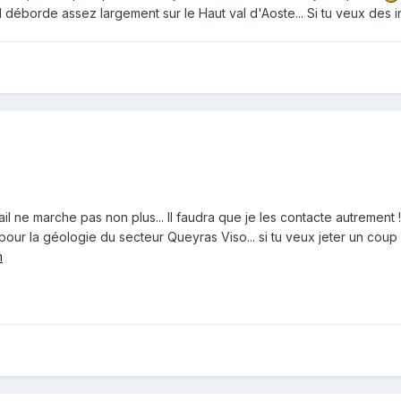
déborde assez largement sur le Haut val d'Aoste... Si tu veux des in
ail ne marche pas non plus... Il faudra que je les contacte autrement !
n pour la géologie du secteur Queyras Viso... si tu veux jeter un coup 
m