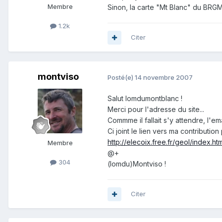
Membre
Sinon, la carte "Mt Blanc" du BRGM 
1.2k
Citer
montviso
Posté(e)
14 novembre 2007
Salut lomdumontblanc !
Merci pour l'adresse du site...
Commme il fallait s'y attendre, l'em
Ci joint le lien vers ma contributio
http://elecoix.free.fr/geol/index.ht
Membre
@+
304
(lomdu)Montviso !
Citer