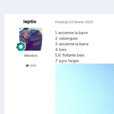
leptio
Posté(e)
22 février 2021
1: ancienne la barre
2: valzergues
3: ancienne la barre
4: beix
5,6: flottante beix
Membre
7: pyro farges
469