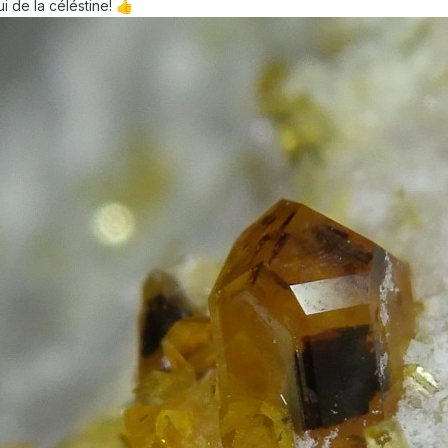
ui de la céléstine!
👍