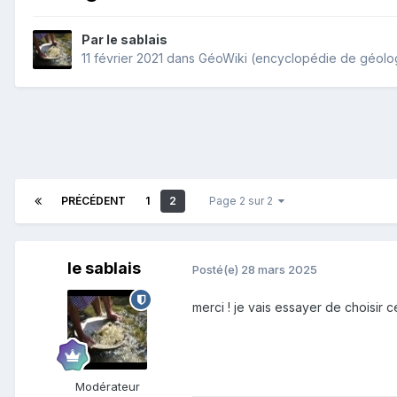
Par
le sablais
11 février 2021
dans
GéoWiki (encyclopédie de géolo
PRÉCÉDENT
1
2
Page 2 sur 2
le sablais
Posté(e)
28 mars 2025
merci ! je vais essayer de choisir 
Modérateur