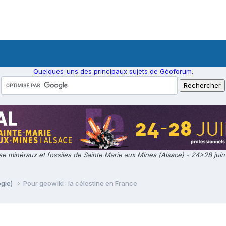
Quelques-uns des principaux sujets de Géoforum.
e minéraux et fossiles de Sainte Marie aux Mines (Alsace) - 24>28 jui
ogie)
Pour geowiki : la célestine en France