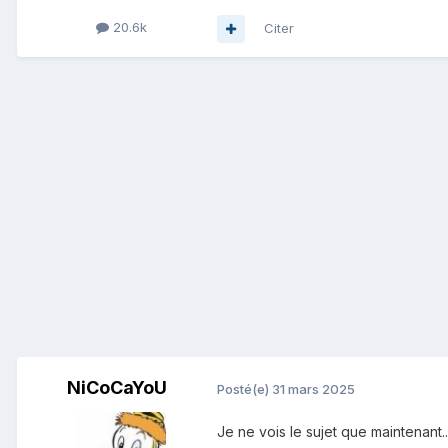
20.6k
Citer
NiCoCaYoU
Posté(e)
31 mars 2025
Je ne vois le sujet que maintenant.