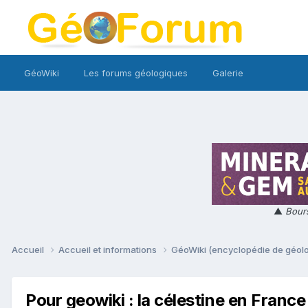
GéoWiki
Les forums géologiques
Galerie
▲
Bours
Accueil
Accueil et informations
GéoWiki (encyclopédie de géol
Pour geowiki : la célestine en France