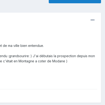
t de ma ville bien entendue.
endu :
grandsourire
: )
J'ai débutais la prospection depuis mon
que c'était en Montagne
a
coter de
Modane
)