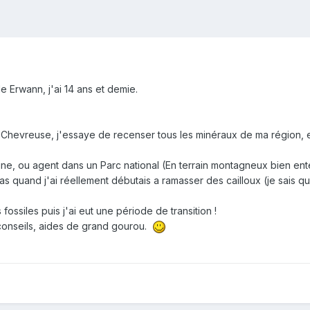
 Erwann, j'ai 14 ans et demie.
e
Chevreuse
, j'essaye de recenser tous les minéraux de ma région, e
e, ou agent dans un Parc national
(En terrain montagneux bien
ent
s pas quand j'ai réellement débutais a ramasser des cailloux
(je sais 
fossiles puis j'ai eut une période de transition !
conseils, aides de grand gourou.