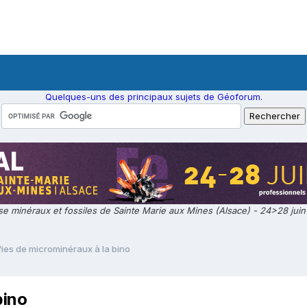
Quelques-uns des principaux sujets de Géoforum.
e minéraux et fossiles de Sainte Marie aux Mines (Alsace) - 24>28 jui
ies de microminéraux à la bino
bino