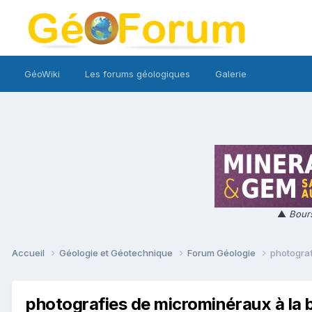
GéoWiki
Les forums géologiques
Galerie
▲
Bours
Accueil
Géologie et Géotechnique
Forum Géologie
photograf
photografies de microminéraux à la 