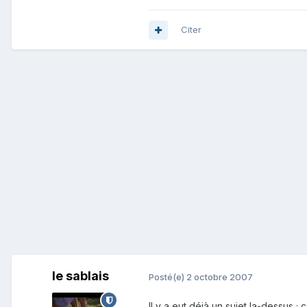
Citer
le sablais
Posté(e)
2 octobre 2007
Il y a eut déjà un sujet la-dessus ;