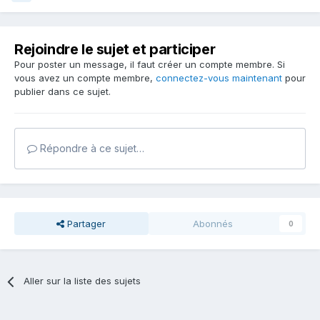
papoterons en mp et tu vera que dans les département
alentours des coins à minéraux cela ne nous manque pas
Rejoindre le sujet et participer
Pour poster un message, il faut créer un compte membre. Si
Si tu peux aller en avérons 12 c'est même de, bon gros
vous avez un compte membre,
connectez-vous maintenant
pour
quartz fumé, et de magnifique fluo que tu trouvera et bien
publier dans ce sujet.
d'autres minéraux de collection cuivre ext!!!
Et n'hésite pas non plus aller faire un tour en bourse , cela
te donnera déjà pas mal d'indication sur ce qui ce
Répondre à ce sujet…
récolte par ci part la ...
Bon courage...
Bye.
Partager
Abonnés
0
Aller sur la liste des sujets