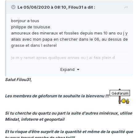
Le 05/06/2020 à 08:10,
Filou31
a dit :
bonjour a tous
philippe de toulouse
amoureux des mineraux et fossiles depuis mes 10 ans ou j y
allais avec mon papa en chercher dans le 06, au dessus de
grasse et dans l esterel
je m y remet apres quelques annes ou j ai fais plein d
autres choses, notament 2 gosses!
Expand
dans un premier temps,j aimerais trouver du quartz, j en ai
Salut Filou31,
trouver un il y a 30 ans qui fait 3 mm mais je l adore, donc j
ai envie de battre mon record!!
Les membres de géoforum te souhaite la bienvenu !!!
a bientot
filou
Si tu cherche du quartz ou part la suite d'autres minéraux, utilise
Mindat, infoterre et geoportail
Et tu risque d’être surprit de la quantité et même de la qualité que
tu peux trouvé proche de chez toi!!!