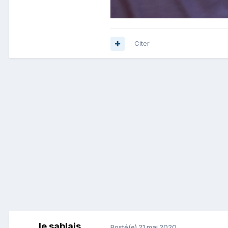
Citer
le sablais
Posté(e)
21 mai 2020