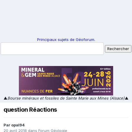
Principaux sujets de Géoforum.
▲
Bourse minéraux et fossiles de Sainte Marie aux Mines (Alsace)
▲
question Réactions
Par
opal94
20 avril 2018
dans
Forum Géologie