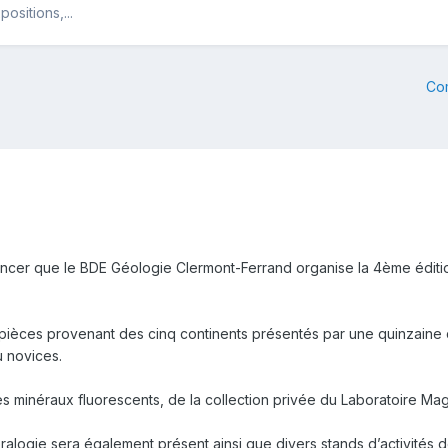
ositions,...
Co
ncer que le BDE Géologie Clermont-Ferrand organise la 4ème édition
s pièces provenant des cinq continents présentés par une quinzaine
u novices.
les minéraux fluorescents, de la collection privée du Laboratoire 
néralogie sera également présent ainsi que divers stands d’activités d