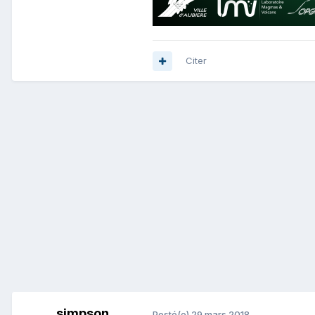
Citer
simpson
Posté(e)
29 mars 2018