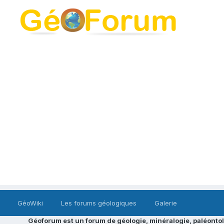
GéoWiki
Les forums géologiques
Galerie
Géoforum est un forum de géologie, minéralogie, paléontol