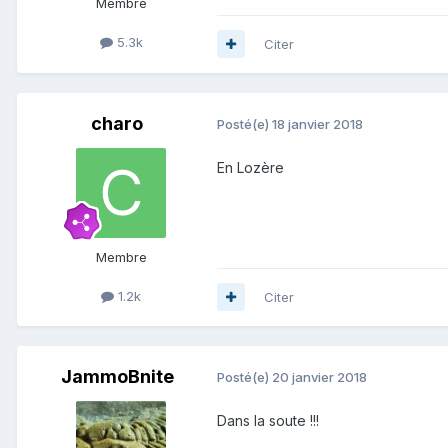
Membre
5.3k
Citer
charo
Posté(e)
18 janvier 2018
En Lozère
Membre
1.2k
Citer
JammoBnite
Posté(e)
20 janvier 2018
Dans la soute !!!