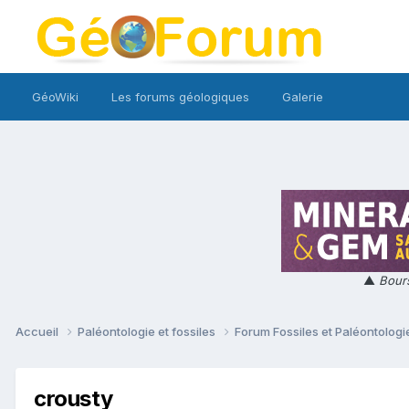
GéoWiki
Les forums géologiques
Galerie
▲
Bours
Accueil
Paléontologie et fossiles
Forum Fossiles et Paléontolog
crousty