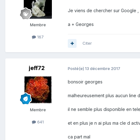
Je viens de chercher sur Google , i
a + Georges
Membre
167
Citer
jeff72
Posté(e)
13 décembre 2017
bonsoir georges
malheureusement plus aucun line d
il ne semble plus disponible en te
Membre
641
et en plus je n ai plus ma cle d ac
ca part mal