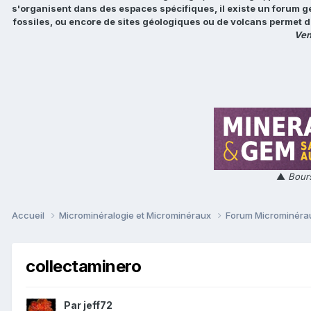
s'organisent dans des espaces spécifiques, il existe un forum g
fossiles, ou encore de sites géologiques ou de volcans permet d
Ven
▲
Bours
Accueil
Microminéralogie et Microminéraux
Forum Microminér
collectaminero
Par
jeff72