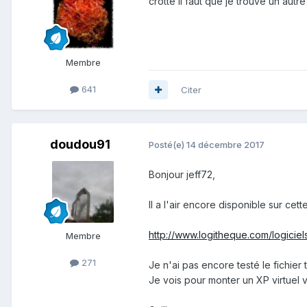
crotte il faut que je trouve un autre log
Membre
641
Citer
doudou91
Posté(e)
14 décembre 2017
Bonjour jeff72,
Il a l'air encore disponible sur cet
http://www.logitheque.com/logiciel
Membre
271
Je n'ai pas encore testé le fichier 
Je vois pour monter un XP virtuel vite