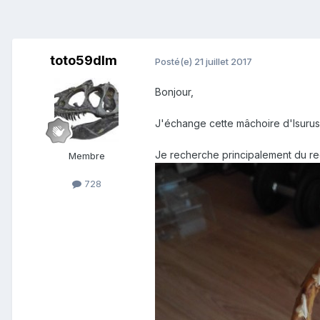
toto59dlm
Posté(e)
21 juillet 2017
Bonjour,
J'échange cette mâchoire d'Isurus 
Je recherche principalement du req
Membre
728