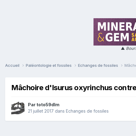
▲
Bours
Accueil
Paléontologie et fossiles
Echanges de fossiles
Mâcho
Mâchoire d'Isurus oxyrinchus contre
Par
toto59dlm
21 juillet 2017
dans
Echanges de fossiles