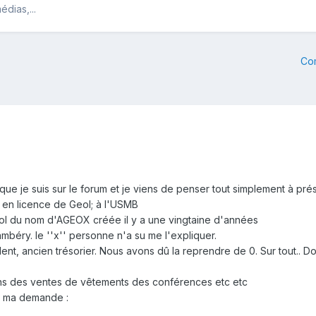
édias,...
Co
 que je suis sur le forum et je viens de penser tout simplement à pr
 en licence de Geol; à l'USMB
geol du nom d'AGEOX créée il y a une vingtaine d'années
béry. le ''x'' personne n'a su me l'expliquer.
ent, ancien trésorier. Nous avons dû la reprendre de 0. Sur tout.. D
ins des ventes de vêtements des conférences etc etc
ci ma demande :