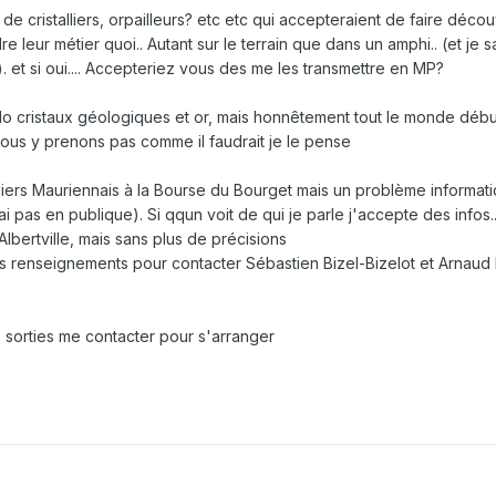
e cristalliers, orpailleurs? etc etc qui accepteraient de faire déc
e leur métier quoi.. Autant sur le terrain que dans un amphi.. (et je 
). et si oui.... Accepteriez vous des me les transmettre en MP?
do cristaux géologiques et or, mais honnêtement tout le monde déb
 nous y prenons pas comme il faudrait je le pense
lliers Mauriennais à la Bourse du Bourget mais un problème informat
 pas en publique). Si qqun voit de qui je parle j'accepte des infos..
'Albertville, mais sans plus de précisions
des renseignements pour contacter Sébastien Bizel-Bizelot et Arna
os sorties me contacter pour s'arranger