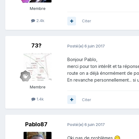
Membre
2.4k
Citer
73?
Posté(e)
6 juin 2017
Bonjour Pablo,
merci pour ton intérêt et ta répon
route on a déjà énormément de pote
En revanche personnellement... si un 
Membre
1.4k
Citer
Pablo87
Posté(e)
6 juin 2017
Oki pas de problèmes