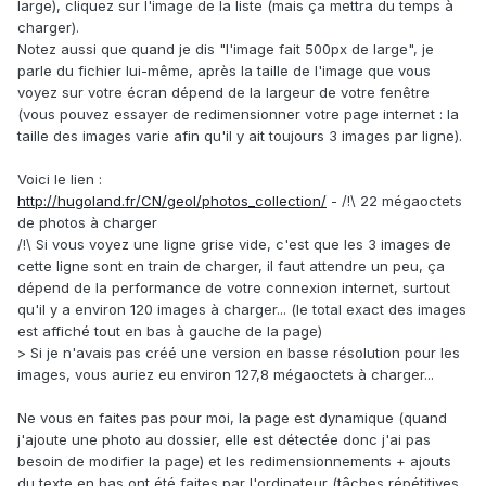
large), cliquez sur l'image de la liste (mais ça mettra du temps à
charger).
Notez aussi que quand je dis "l'image fait 500px de large", je
parle du fichier lui-même, après la taille de l'image que vous
voyez sur votre écran dépend de la largeur de votre fenêtre
(vous pouvez essayer de redimensionner votre page internet : la
taille des images varie afin qu'il y ait toujours 3 images par ligne).
Voici le lien :
http://hugoland.fr/CN/geol/photos_collection/
- /!\ 22 mégaoctets
de photos à charger
/!\ Si vous voyez une ligne grise vide, c'est que les 3 images de
cette ligne sont en train de charger, il faut attendre un peu, ça
dépend de la performance de votre connexion internet, surtout
qu'il y a environ 120 images à charger... (le total exact des images
est affiché tout en bas à gauche de la page)
> Si je n'avais pas créé une version en basse résolution pour les
images, vous auriez eu environ 127,8 mégaoctets à charger...
Ne vous en faites pas pour moi, la page est dynamique (quand
j'ajoute une photo au dossier, elle est détectée donc j'ai pas
besoin de modifier la page) et les redimensionnements + ajouts
du texte en bas ont été faites par l'ordinateur (tâches répétitives