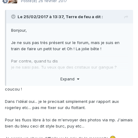
Posté(e)
26 février 2017
Le 25/02/2017 à 13:37,
Terre de feu
a dit :
Bonjour,
Je ne suis pas très présent sur le forum, mais je suis en
train de faire un petit tour et Oh ! La jolie bête !
Par contre, quand tu dis
je ne saisi pas. Tu veux que des cristaux sur gangue ?
Expand
J'ai de la fluo d'arbouet, serais-tu intéressé ?
coucou !
Dans l'idéal oui... je le precisait simplement par rapport aux
rogerley etc... pas me fixer sur du flottant.
Pour les fluos libre à toi de m'envoyer des photos via mp. J'aimais
bien du bleu ceci dit style burc, puy etc...