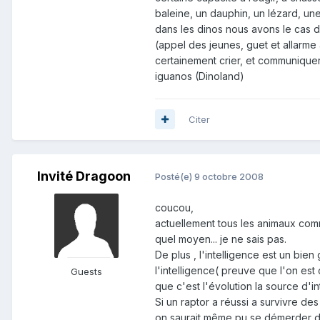
baleine, un dauphin, un lézard, une 
dans les dinos nous avons le cas 
(appel des jeunes, guet et allarme 
certainement crier, et communiquer
iguanos (Dinoland)
Citer
Invité Dragoon
Posté(e)
9 octobre 2008
coucou,
actuellement tous les animaux comm
quel moyen... je ne sais pas.
De plus , l'intelligence est un bie
l'intelligence( preuve que l'on est 
Guests
que c'est l'évolution la source d'i
Si un raptor a réussi a survivre des
on saurait même pu se démerder dan