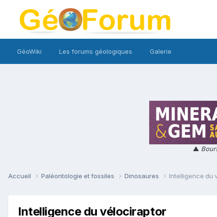
GéoWiki
Les forums géologiques
Galerie
▲
Bours
Accueil
Paléontologie et fossiles
Dinosaures
Intelligence du 
Intelligence du vélociraptor