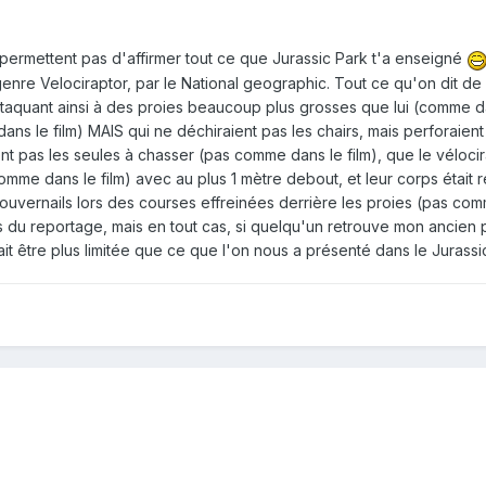
permettent pas d'affirmer tout ce que Jurassic Park t'a enseigné
genre Velociraptor, par le National geographic. Tout ce qu'on dit de l
taquant ainsi à des proies beaucoup plus grosses que lui (comme dans 
s le film) MAIS qui ne déchiraient pas les chairs, mais perforaien
aient pas les seules à chasser (pas comme dans le film), que le véloc
omme dans le film) avec au plus 1 mètre debout, et leur corps était
vernails lors des courses effreinées derrière les proies (pas comm
s du reportage, mais en tout cas, si quelqu'un retrouve mon ancien p
it être plus limitée que ce que l'on nous a présenté dans le Jurassic 