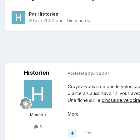
Par
Historien
20 juin 2007
dans
Dinosaures
Historien
Posté(e)
20 juin 2007
Croyez-vous à ce que le vélocirap
J'aimerais aussi savoir si vous ave
Une fiche sur le
dinosaure velocira
Merci.
Membre
5
Citer