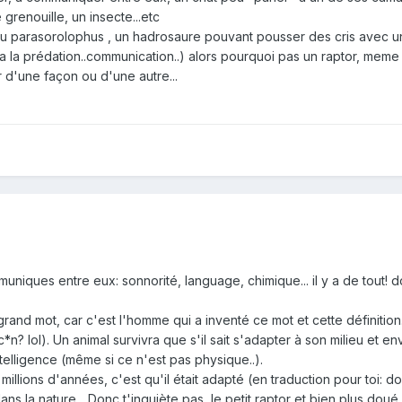
grenouille, un insecte...etc
du parasorolophus , un hadrosaure pouvant pousser des cris avec u
a la prédation..communication..) alors pourquoi pas un raptor, meme
 d'une façon ou d'une autre...
uniques entre eux: sonnorité, language, chimique... il y a de tout! 
n grand mot, car c'est l'homme qui a inventé ce mot et cette définitio
c*n? lol). Un animal survivra que s'il sait s'adapter à son milieu et en
ntelligence (même si ce n'est pas physique..).
 millions d'années, c'est qu'il était adapté (en traduction pour toi: d
s la nature... Donc t'inquiète pas, le petit raptor et bien plus dou