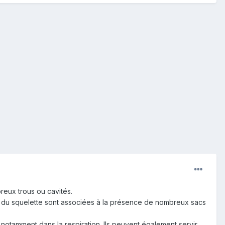
eux trous ou cavités.
ns du squelette sont associées à la présence de nombreux sacs
 notamment dans la respiration. Ils peuvent également servir