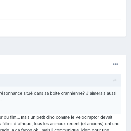
ésonnance situé dans sa boite crannienne? J'aimerais aussi
..
du film.... mais un petit dino comme le velociraptor devait
élins d'afrique, tous les animaux recent (et anciens) ont une
arade, a ça façon ok , mais il communique, idem pour une