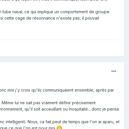
n tube nasal, ce qui implique un comportement de groupe
 si cette cage de résonnance n'existe pas, il pouvait
donc moi j'y crois qu'ils communiquaient ensemble, après par
n. Même lui ne sait pas vraiment définir précisement
vironnement, qu'il soit acceuillant ou inospitalié... donc je pense
onc intelligent). Nous, ca fait peut de temps que l'on ai aparu, et
é que ce que l'on est pour moi