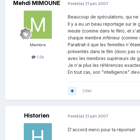
Mehdi MIMOUNE
Posté(e)
21 juin 2007
Beaucoup de spéculations, qui ne 
Il y a eu un beau reportage sur le 
meute (comme dans le film), et s'at
chaque membre inférieur (comme dan
Paraitrait-il que les femelles n'ét
Membre
présentés dans le film (donc pas c
1.5k
avec les membres supérieurs de gou
Je n'ai plus les références exacte
En tout cas, son "intelligence" deva
Citer
Historien
Posté(e)
21 juin 2007
D'accord merci pour ta réponse!