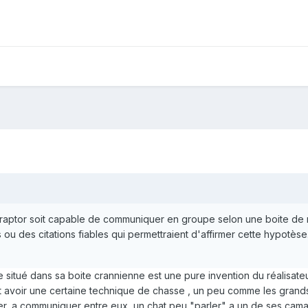
raptor soit capable de communiquer en groupe selon une boite de r
ou des citations fiables qui permettraient d'affirmer cette hypotèse.
itué dans sa boite crannienne est une pure invention du réalisateur 
avoir une certaine technique de chasse , un peu comme les grands f
ser, a communiquer entre eux, un chat peu "parler" a un de ses cam