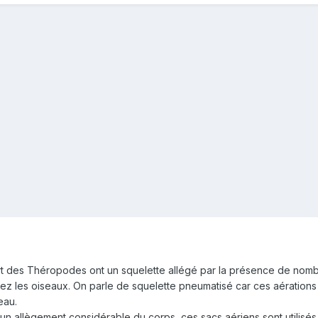
rt des Théropodes ont un squelette allégé par la présence de nombr
chez les oiseaux. On parle de squelette pneumatisé car ces aératio
eau.
 un allègement considérable du corps, ces sacs aériens sont utilisés