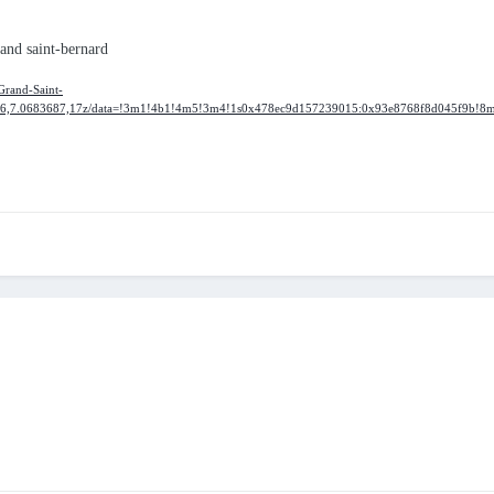
rand saint-bernard
Grand-Saint-
646,7.0683687,17z/data=!3m1!4b1!4m5!3m4!1s0x478ec9d157239015:0x93e8768f8d045f9b!8