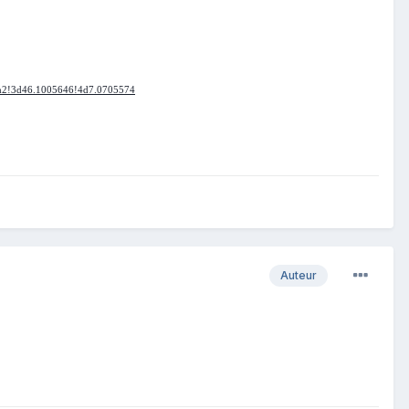
m2!3d46.1005646!4d7.0705574
Auteur