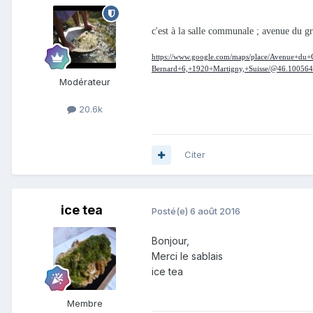
c'est à la salle communale ; avenue du g
https://www.google.com/maps/place/Avenue+du+
Bernard+6,+1920+Martigny,+Suisse/@46.1005
Modérateur
20.6k
Citer
ice tea
Posté(e)
6 août 2016
Bonjour,
Merci le sablais
ice tea
Membre