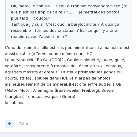
Ok, merci Le sablais.......l'eau du robinet conviendrait-elle ( si
elle n'est pas trop calcaire ) ?............je mettrai des photos
plus tard.... :coucou!:
Tant que j'y suis : C'est quoi la barytocalcite ? A quoi ça
ressemble ( formes des cristaux ) ? Est-ce qu'il y a une
réaction avec l'acide ( hcl ) ?
L'eau du robinet si elle est très peu minéralisée. La malachite est
aussi soluble (effervescence même) dans HCl.
La barytocalcite Ba Ca (CO3)2 : Couleur blanche, jaune, grise,
verdâtre ; transparente à translucide ; éclat vitreux ; cristaux,
agrégats massifs et grenus ; Cristaux prismatiques (longs ou
courts, striés) ; soluble dans HCl. Je n'ai pas de photos
malheureusement de ce minéral. Il est cité entre autres à GB
(Alston Moor), Allemagne (Badenweiler, Freiberg), Suède
(Langban) Tchécoslovaquie (Stribro)
le sablais
Citer