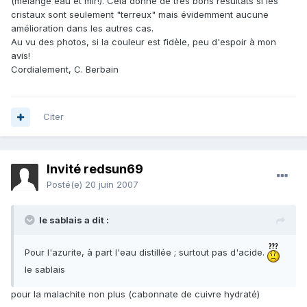
(mélange eau et mir!). Cela donne de très bons résultats si les
cristaux sont seulement "terreux" mais évidemment aucune
amélioration dans les autres cas.
Au vu des photos, si la couleur est fidèle, peu d'espoir à mon
avis!
Cordialement, C. Berbain
Citer
Invité redsun69
Posté(e)
20 juin 2007
le sablais a dit :
Pour l'azurite, à part l'eau distillée ; surtout pas d'acide.
le sablais
pour la malachite non plus (cabonnate de cuivre hydraté)