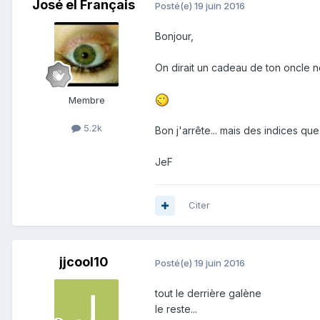
José el Français
Posté(e)
19 juin 2016
Bonjour,
On dirait un cadeau de ton oncle n
Membre
5.2k
Bon j'arrête... mais des indices que 
JeF
Citer
jjcool10
Posté(e)
19 juin 2016
tout le derrière galène
le reste...