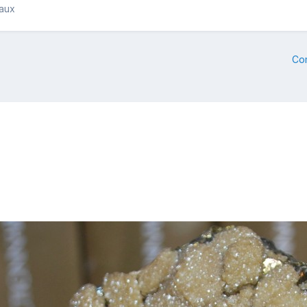
raux
Co