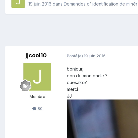
19 juin 2016
dans
Demandes d' identification de miné
jjcool10
Posté(e)
19 juin 2016
bonjour,
don de mon oncle ?
quésako?
merci
JJ
Membre
80