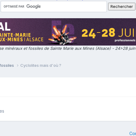
e minéraux et fossiles de Sainte Marie aux Mines (Alsace) - 24>28 jui
fossiles
Cyclolites mais d'où ?
les
Co