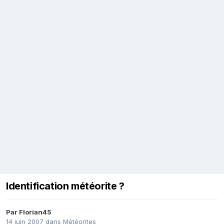
Identification météorite ?
Par
Florian45
14 juin 2007
dans
Météorites