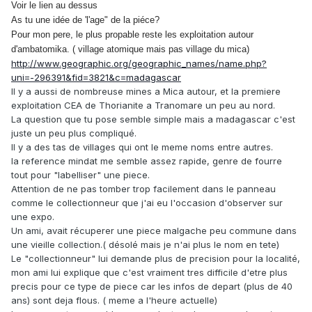
Voir le lien au dessus
As tu une idée de 'l'age" de la piéce?
Pour mon pere, le plus propable reste les exploitation autour
d'ambatomika. ( village atomique mais pas village du mica)
http://www.geographic.org/geographic_names/name.php?
uni=-296391&fid=3821&c=madagascar
Il y a aussi de nombreuse mines a Mica autour, et la premiere
exploitation CEA de Thorianite a Tranomare un peu au nord.
La question que tu pose semble simple mais a madagascar c'est
juste un peu plus compliqué.
Il y a des tas de villages qui ont le meme noms entre autres.
la reference mindat me semble assez rapide, genre de fourre
tout pour "labelliser" une piece.
Attention de ne pas tomber trop facilement dans le panneau
comme le collectionneur que j'ai eu l'occasion d'observer sur
une expo.
Un ami, avait récuperer une piece malgache peu commune dans
une vieille collection.( désolé mais je n'ai plus le nom en tete)
Le "collectionneur" lui demande plus de precision pour la localité,
mon ami lui explique que c'est vraiment tres difficile d'etre plus
precis pour ce type de piece car les infos de depart (plus de 40
ans) sont deja flous. ( meme a l'heure actuelle)