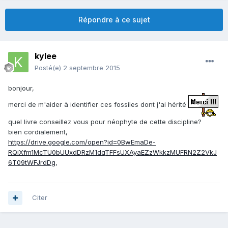
Répondre à ce sujet
kylee
Posté(e)
2 septembre 2015
bonjour,
merci de m'aider à identifier ces fossiles dont j'ai hérité
quel livre conseillez vous pour néophyte de cette discipline?
bien cordialement,
https://drive.google.com/open?id=0BwEmaDe-
RQiXfm1McTU0bUUxdDRzM1dqTFFsUXAyaEZzWkkzMUFRN2Z2VkJ
6T09tWFJrdDg
,
Citer