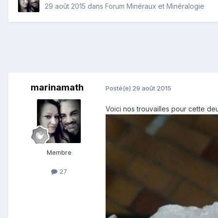
29 août 2015
dans
Forum Minéraux et Minéralogie
marinamath
Posté(e)
29 août 2015
Voici nos trouvailles pour cette de
Membre
27