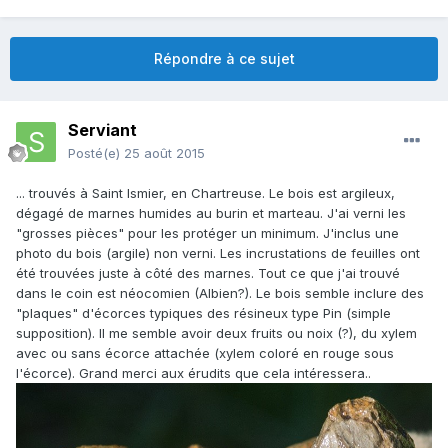
Répondre à ce sujet
Serviant
Posté(e)
25 août 2015
... trouvés à Saint Ismier, en Chartreuse. Le bois est argileux,
dégagé de marnes humides au burin et marteau. J'ai verni les
"grosses pièces" pour les protéger un minimum. J'inclus une
photo du bois (argile) non verni. Les incrustations de feuilles ont
été trouvées juste à côté des marnes. Tout ce que j'ai trouvé
dans le coin est néocomien (Albien?). Le bois semble inclure des
"plaques" d'écorces typiques des résineux type Pin (simple
supposition). Il me semble avoir deux fruits ou noix (?), du xylem
avec ou sans écorce attachée (xylem coloré en rouge sous
l'écorce). Grand merci aux érudits que cela intéressera..