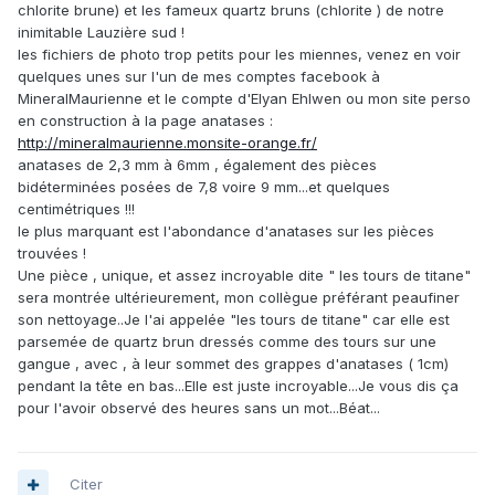
chlorite brune) et les fameux quartz bruns (chlorite ) de notre
inimitable Lauzière sud !
les fichiers de photo trop petits pour les miennes, venez en voir
quelques unes sur l'un de mes comptes facebook à
MineralMaurienne et le compte d'Elyan Ehlwen ou mon site perso
en construction à la page anatases :
http://mineralmaurienne.monsite-orange.fr/
anatases de 2,3 mm à 6mm , également des pièces
bidéterminées posées de 7,8 voire 9 mm...et quelques
centimétriques !!!
le plus marquant est l'abondance d'anatases sur les pièces
trouvées !
Une pièce , unique, et assez incroyable dite " les tours de titane"
sera montrée ultérieurement, mon collègue préférant peaufiner
son nettoyage..Je l'ai appelée "les tours de titane" car elle est
parsemée de quartz brun dressés comme des tours sur une
gangue , avec , à leur sommet des grappes d'anatases ( 1cm)
pendant la tête en bas...Elle est juste incroyable...Je vous dis ça
pour l'avoir observé des heures sans un mot...Béat...
Citer